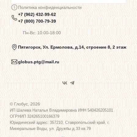
Политика конфиденциальности
+7 (962) 432-99-62
Предупреждения о цветопередаче
+7 (800) 700-79-39
Пн-Вс: 10:00-18:00
Политика конфиденциальности
Пятигорск, Ул. Ермолова, д.14, строение 8, 2 этаж
globus.ptg@mail.ru
Пользовательское соглашение
Договор оферты
© Глобус, 2026
Программа лояльности
ИП Шалева Наталья Владимировна ИНН 540426205101
ОГРНИП 324265100166379
Юридический адрес: 357210, Ставропольский край, г.
Карта сайта
Минеральные Воды, ул. Дружбы д.33 кв.79