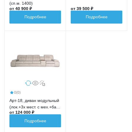
сп.м.191,5*148)
(сп.м. 1400)
от 40 900 ₽
от 39 500 ₽
Подробнее
Подробнее
0
(0)
Арт-18, диван модульный
(лок.+3х мест. с мех.+бар
от 124 000 ₽
новый+ср.кр.+лок.)
Подробнее