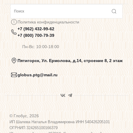
Сотрудничество
Политика конфиденциальности
+7 (962) 432-99-62
Предупреждения о цветопередаче
+7 (800) 700-79-39
Пн-Вс: 10:00-18:00
Политика конфиденциальности
Пятигорск, Ул. Ермолова, д.14, строение 8, 2 этаж
globus.ptg@mail.ru
Пользовательское соглашение
Договор оферты
© Глобус, 2026
Программа лояльности
ИП Шалева Наталья Владимировна ИНН 540426205101
ОГРНИП 324265100166379