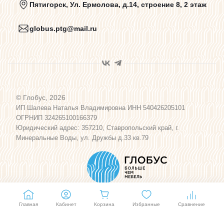
Пятигорск, Ул. Ермолова, д.14, строение 8, 2 этаж
globus.ptg@mail.ru
Пользовательское соглашение
Договор оферты
© Глобус, 2026
Программа лояльности
ИП Шалева Наталья Владимировна ИНН 540426205101
ОГРНИП 324265100166379
Юридический адрес: 357210, Ставропольский край, г.
Карта сайта
Минеральные Воды, ул. Дружбы д.33 кв.79
Главная
Кабинет
Корзина
Избранные
Сравнение