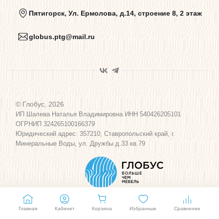
Политика конфиденциальности
Пятигорск, Ул. Ермолова, д.14, строение 8, 2 этаж
globus.ptg@mail.ru
Пользовательское соглашение
Договор оферты
© Глобус, 2026
Программа лояльности
ИП Шалева Наталья Владимировна ИНН 540426205101
ОГРНИП 324265100166379
Юридический адрес: 357210, Ставропольский край, г.
Карта сайта
Минеральные Воды, ул. Дружбы д.33 кв.79
Главная
Кабинет
Корзина
Избранные
Сравнение