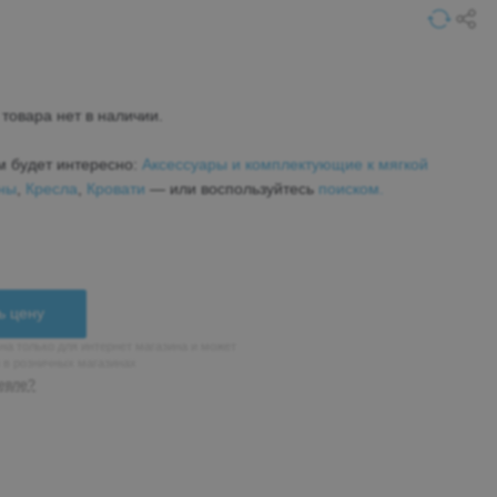
товара нет в наличии.
м будет интересно:
Аксессуары и комплектующие к мягкой
ны
,
Кресла
,
Кровати
— или воспользуйтесь
поиском.
ь цену
на только для интернет магазина и может
н в розничных магазинах
евле?