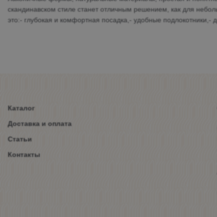
скандинавском стиле станет отличным решением, как для неболь
это:- глубокая и комфортная посадка,- удобные подлокотники,
Каталог
Доставка и оплата
Статьи
Контакты