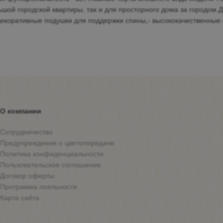
шой городской квартиры, так и для просторного дома за городом.Д
- декоративные подушки для поддержки спины,- высококачественные
О компании
Сотрудничество
Предупреждения о цветопередаче
Политика конфиденциальности
Пользовательское соглашение
Договор оферты
Программа лояльности
Карта сайта