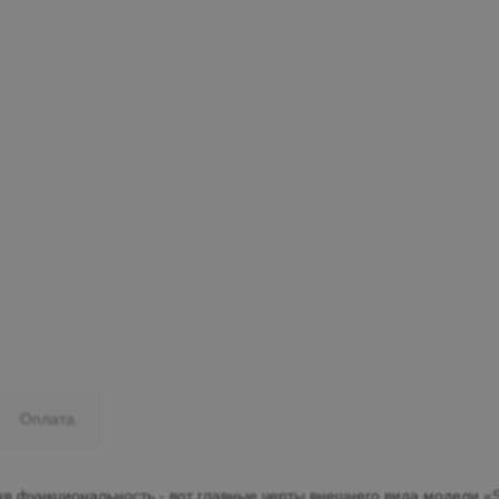
Минеральные Воды
Ул. Дружбы, 41а, корпус
1
Пн-Вс 9:00-19:00
+7 (906) 475-19-42
+7 (800) 700-79-39
family@mebel-globus.ru
Оплата
 функциональность - вот главные черты внешнего вида модели «S