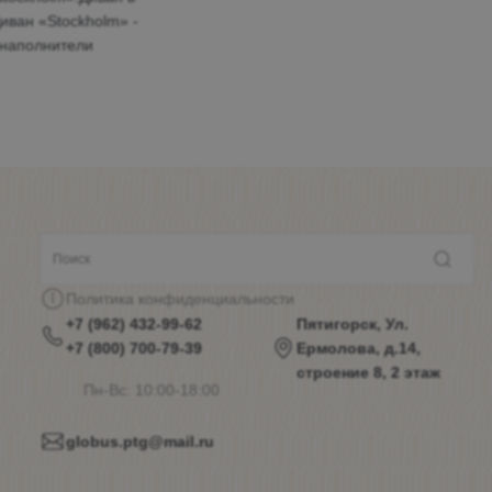
иван «Stockholm» -
 наполнители
Политика конфиденциальности
+7 (962) 432-99-62
Пятигорск, Ул.
+7 (800) 700-79-39
Ермолова, д.14,
строение 8, 2 этаж
Пн-Вс: 10:00-18:00
globus.ptg@mail.ru