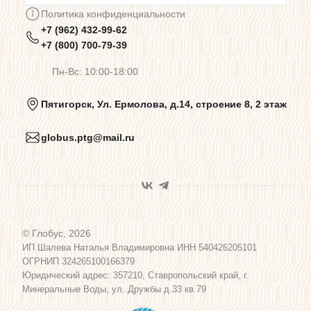
Политика конфиденциальности
+7 (962) 432-99-62
Предупреждения о цветопередаче
+7 (800) 700-79-39
Пн-Вс: 10:00-18:00
Политика конфиденциальности
Пятигорск, Ул. Ермолова, д.14, строение 8, 2 этаж
globus.ptg@mail.ru
Пользовательское соглашение
Договор оферты
© Глобус, 2026
Программа лояльности
ИП Шалева Наталья Владимировна ИНН 540426205101
ОГРНИП 324265100166379
Юридический адрес: 357210, Ставропольский край, г.
Карта сайта
Минеральные Воды, ул. Дружбы д.33 кв.79