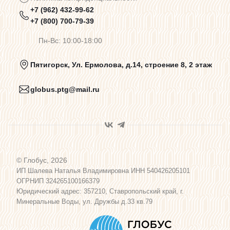
+7 (962) 432-99-62
Предупреждения о цветопередаче
+7 (800) 700-79-39
Пн-Вс: 10:00-18:00
Политика конфиденциальности
Пятигорск, Ул. Ермолова, д.14, строение 8, 2 этаж
globus.ptg@mail.ru
Пользовательское соглашение
Договор оферты
© Глобус, 2026
Программа лояльности
ИП Шалева Наталья Владимировна ИНН 540426205101
ОГРНИП 324265100166379
Юридический адрес: 357210, Ставропольский край, г.
Карта сайта
Минеральные Воды, ул. Дружбы д.33 кв.79