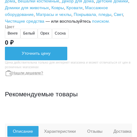
дома
,
Вешалки костюмные
,
Декор для дома
,
Детские домики
,
Домики для животных
,
Ковры
,
Кровати
,
Массажное
оборудование
,
Матрасы и чехлы
,
Покрывала, пледы
,
Свет
,
Чистящие средства
— или воспользуйтесь
поиском.
Цвет
Венге
Белый
Орех
Сосна
0 ₽
Уточнить цену
Цена действительна только для интернет магазина и может отличаться от цен в
розничных магазинах
Нашли дешевле?
Рекомендуемые товары
Описание
Характеристики
Отзывы
Доставка