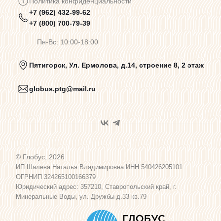
Политика конфиденциальности
+7 (962) 432-99-62
Предупреждения о цветопередаче
+7 (800) 700-79-39
Пн-Вс: 10:00-18:00
Политика конфиденциальности
Пятигорск, Ул. Ермолова, д.14, строение 8, 2 этаж
globus.ptg@mail.ru
Пользовательское соглашение
Договор оферты
© Глобус, 2026
Программа лояльности
ИП Шалева Наталья Владимировна ИНН 540426205101
ОГРНИП 324265100166379
Юридический адрес: 357210, Ставропольский край, г.
Карта сайта
Минеральные Воды, ул. Дружбы д.33 кв.79