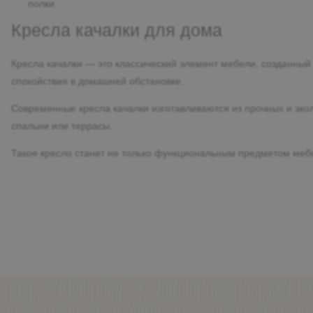
полки
Матрасы и чехлы
Детские домики
Кресла качалки для дома
Декор для дома
Подушки и одеяла
Ковры
Наборы мебели
Кресла качалки — это классический элемент мебели, созданный
Покрывала, пледы
Массажное оборудование
спокойствия в домашней обстановке.
Стеллажи и полки
Постельное белье
Свет
Современные кресла качалки изготавливаются из прочных и эко
Шкафы
Стеллажи и полки
спальни или террасы.
Такое кресло станет не только функциональным предметом мебе