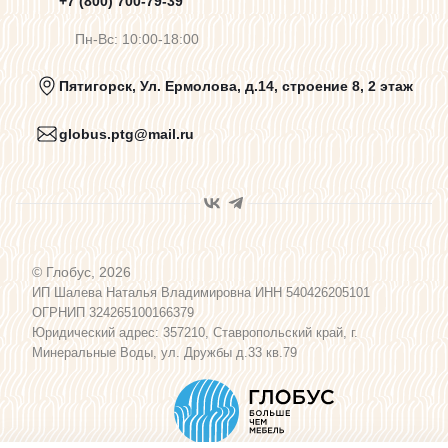
Предупреждения о цветопередаче
+7 (800) 700-79-39
Пн-Вс: 10:00-18:00
Политика конфиденциальности
Пятигорск, Ул. Ермолова, д.14, строение 8, 2 этаж
globus.ptg@mail.ru
Пользовательское соглашение
Договор оферты
© Глобус, 2026
Программа лояльности
ИП Шалева Наталья Владимировна ИНН 540426205101
ОГРНИП 324265100166379
Юридический адрес: 357210, Ставропольский край, г.
Карта сайта
Минеральные Воды, ул. Дружбы д.33 кв.79