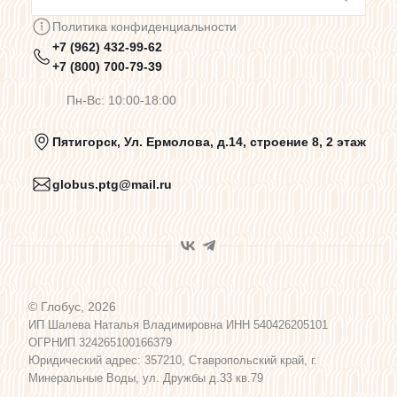
Сотрудничество
Политика конфиденциальности
+7 (962) 432-99-62
Предупреждения о цветопередаче
+7 (800) 700-79-39
Пн-Вс: 10:00-18:00
Политика конфиденциальности
Пятигорск, Ул. Ермолова, д.14, строение 8, 2 этаж
globus.ptg@mail.ru
Пользовательское соглашение
Договор оферты
© Глобус, 2026
Программа лояльности
ИП Шалева Наталья Владимировна ИНН 540426205101
ОГРНИП 324265100166379
Юридический адрес: 357210, Ставропольский край, г.
Карта сайта
Минеральные Воды, ул. Дружбы д.33 кв.79