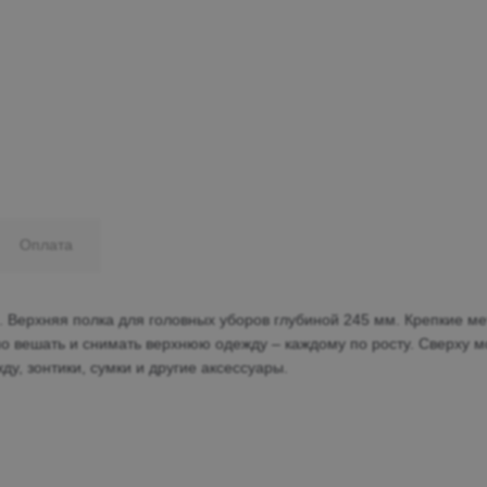
Минеральные Воды
Ул. Дружбы, 41а, корпус
1
Пн-Вс 9:00-19:00
+7 (906) 475-19-42
+7 (800) 700-79-39
Оплата
family@mebel-globus.ru
 Верхняя полка для головных уборов глубиной 245 мм. Крепкие м
о вешать и снимать верхнюю одежду – каждому по росту. Сверху м
у, зонтики, сумки и другие аксессуары.