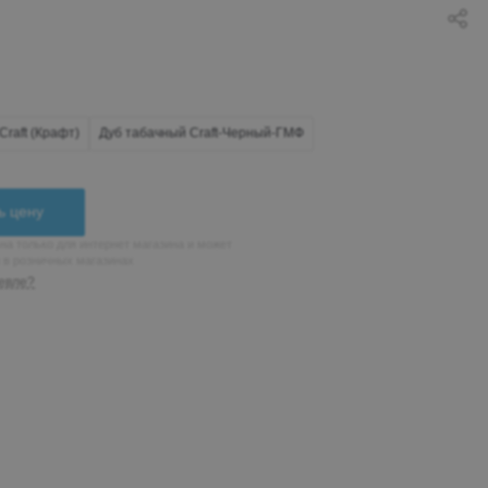
Craft (Крафт)
Дуб табачный Craft-Черный-ГМФ
ь цену
на только для интернет магазина и может
н в розничных магазинах
евле?