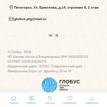
Политика конфиденциальности
Пятигорск, Ул. Ермолова, д.14, строение 8, 2 этаж
globus.ptg@mail.ru
Пользовательское соглашение
Договор оферты
© Глобус, 2026
Программа лояльности
ИП Шалева Наталья Владимировна ИНН 540426205101
ОГРНИП 324265100166379
Юридический адрес: 357210, Ставропольский край, г.
Карта сайта
Минеральные Воды, ул. Дружбы д.33 кв.79
Главная
Кабинет
Корзина
Избранные
Сравнение