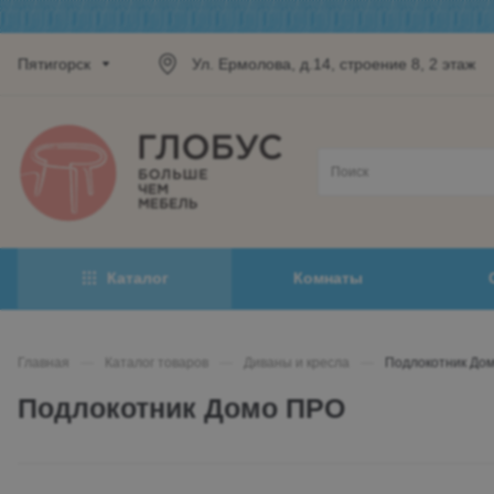
Пятигорск
Ул. Ермолова, д.14, строение 8, 2 этаж
Каталог
Комнаты
Главная
—
Каталог товаров
—
Диваны и кресла
—
Подлокотник До
Подлокотник Домо ПРО