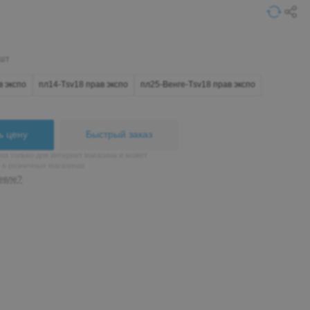
 шт
в экспо
пл14-Тsv18 прав экспо
пл25-Венге-Тsv18 прав экспо
ь цену
Быстрый заказ
на только для интернет магазина и может
н в розничных магазинах
евле?