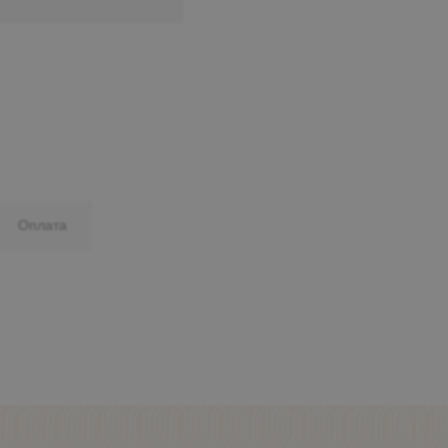
Минеральные Воды
Ул. Дружбы, 41а, корпус
1
Пн-Вс 9:00-19:00
+7 (906) 475-19-42
+7 (800) 700-79-39
Оплата
family@mebel-globus.ru