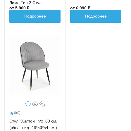
Лима Тип 2 Стул
от 5 900 ₽
от 6 990 ₽
Подробнее
Подробнее
0
(0)
Стул "Хилтон" h/х=80 см.
(в/ш/г: сид: 46*53*54 см.)