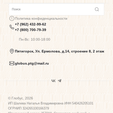
Сотрудничество
Политика конфиденциальности
+7 (962) 432-99-62
Предупреждения о цветопередаче
+7 (800) 700-79-39
Пн-Вс: 10:00-18:00
Политика конфиденциальности
Пятигорск, Ул. Ермолова, д.14, строение 8, 2 этаж
globus.ptg@mail.ru
Пользовательское соглашение
Договор оферты
© Глобус, 2026
Программа лояльности
ИП Шалева Наталья Владимировна ИНН 540426205101
ОГРНИП 324265100166379