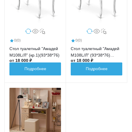
0
(0)
0
(0)
Стол туалетный "Амадей
Стол туалетный "Амадей
М108L/Л" (кр.1)(93*38*76)
М108L/Л" (93*38*76)
от 18 000 ₽
от 18 000 ₽
(кр.16)
Подробнее
Подробнее